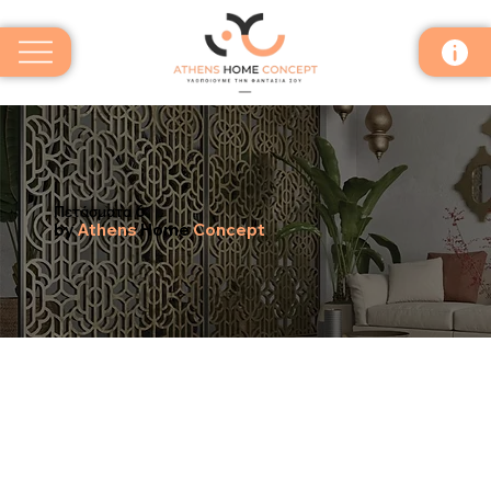
Πετάσματα 6
by
Athens
Home
Concept