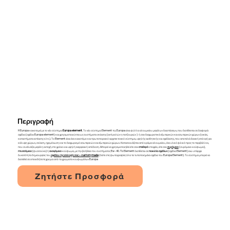
Περιγραφή
H Europa καινοτομεί με το νέο σύστημα
Europa
element
. Το νέο σύστημα Element της Europa είναι φύλλα αλουμινίου μεγάλων διαστάσεων, που διατίθενται σε διαφορά
σχέδια (σχέδια Europa element) και χρησιμοποιούνται ως συστήματα σκίασης (αντί ρολών η πατζουριών ) ή σαν διαχωριστικά εξωτερικών και εσωτερικών χώρων (οικίες,
καταστήματα εστίασης κλπ.). Το Element είναι ένα καινοτόμο και πρωτοποριακό αρχιτεκτονικό σύστημα, υψηλής αισθητικής και σχεδίασης, που αποτελεί ιδανική επιλογή για
κάλυψη χώρων, σκίαση, ηχομόνωση και το διαχωρισμό εσωτερικών και εξωτερικών χώρων. Κατασκευάζεται από κράμα αλουμινίου, ένα υλικό φιλικό προς το περιβάλλον,
που συνδυάζει μεγάλη αντοχή στο χρόνο και υψηλή ενεργειακή απόδοση. Μπορεί να χρησιμοποιηθεί είτε σαν
σταθερό
στοιχείο, είτε σαν
συρόμενο
(συρόμενο κούφωμα),
πτυσσόμενο
(φυσσούνα) ή
ανοιγόμενο
κούφωμα, με την βοήθεια του συστήματος Ew -40. To Element διατίθεται σε
ποικιλία σχεδίων
(σχέδια Element) ενώ υπάρχει
δυνατότητα δημιουργίας του
σχεδίου της επιλογής σας – custom
made
(δείτε στις φωτογραφίες όλα τα τυποποιημένα σχέδια του Europa Element). Το σύστημα μπορεί να
διατεθεί σε οποιοδήποτε χρώμα από τα χρώματα κουφωμάτων Europa
Ζητήστε Προσφορά