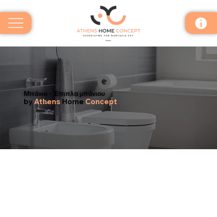
Μπάνιο - Έπιπλα μπάνιου
by
Athens
Home
Concept