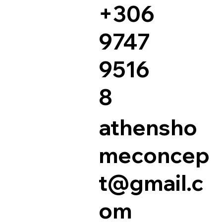
+306
9747
9516
8
athensho
meconcep
t@gmail.c
om