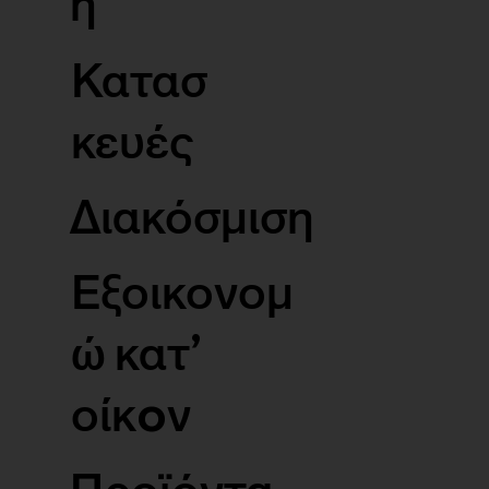
η
Κατασ
κευές
Διακόσμιση
Εξοικονομ
ώ κατ’
οίκoν