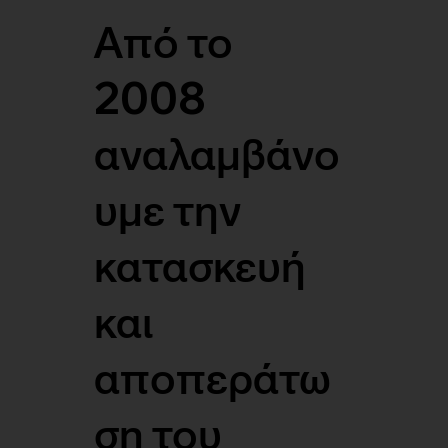
Από το
2008
αναλαμβάνο
υμε την
κατασκευή
και
αποπεράτω
ση του