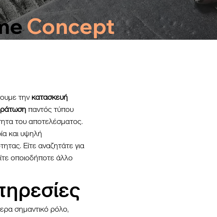
me
Concept
νουμε την
κατασκευή
εράτωση
παντός τύπου
τητα του αποτελέσματος.
ία και υψηλή
τητας. Είτε αναζητάτε για
είτε οποιοδήποτε άλλο
πηρεσίες
τερα σημαντικό ρόλο,