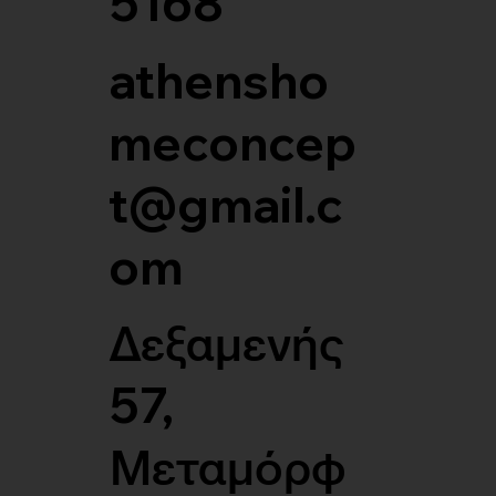
5168
athensho
meconcep
t@gmail.c
om
Δεξαμενής
57,
Μεταμόρφ