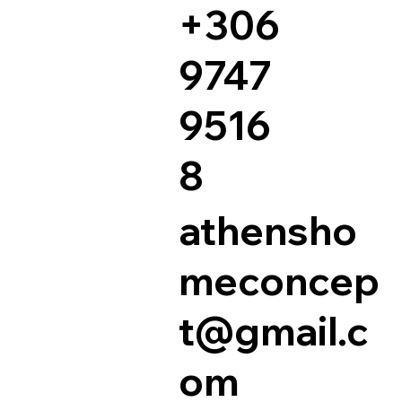
+306
9747
9516
8
athensho
meconcep
t@gmail.c
om