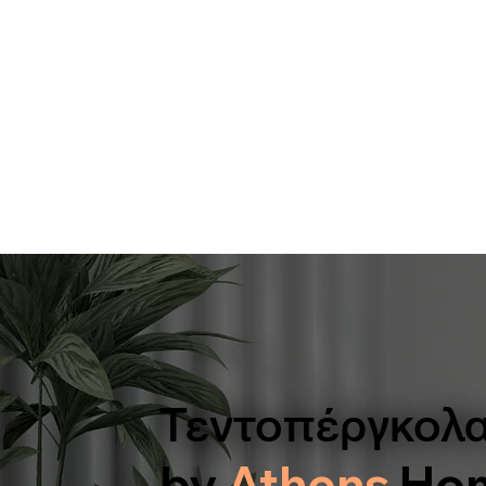
Τεντοπέργκολ
by
Athens
Ho