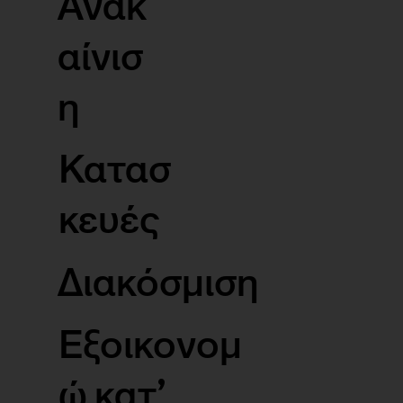
Ανακ
αίνισ
η
Κατασ
κευές
Διακόσμιση
Εξοικονομ
ώ κατ’