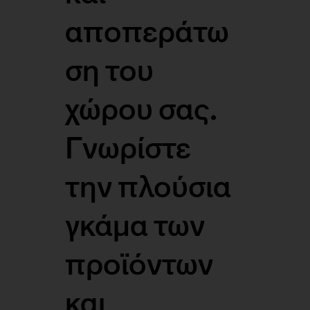
αποπεράτω
ση του
χώρου σας.
Γνωρίστε
την πλούσια
γκάμα των
προϊόντων
και