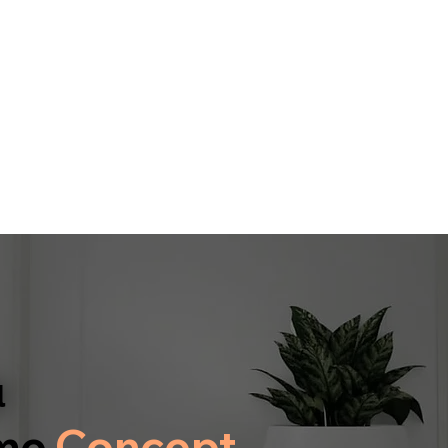
α
me
Concept