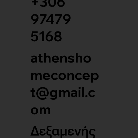
+306
97479
5168
athensho
meconcep
t@gmail.c
om
Δεξαμενής