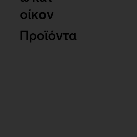
οίκoν
Προϊόντα