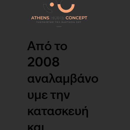
Από το
2008
αναλαμβάνο
υμε την
κατασκευή
και