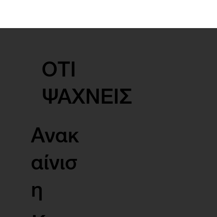
ΟΤΙ
ΨΑΧΝΕΙΣ
Ανακ
αίνισ
η