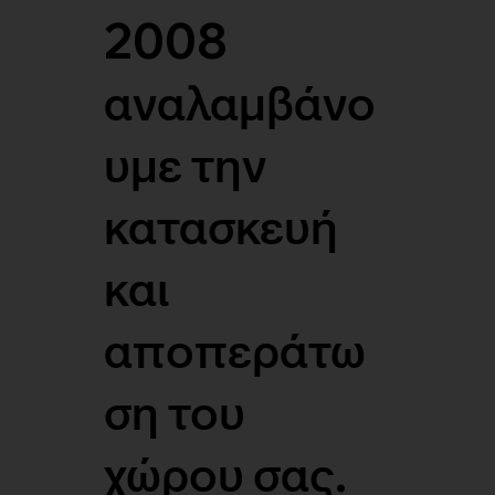
2008
αναλαμβάνο
υμε την
κατασκευή
και
αποπεράτω
ση του
χώρου σας.