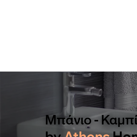
Μπάνιο - Καμπ
by
Athens
Ho