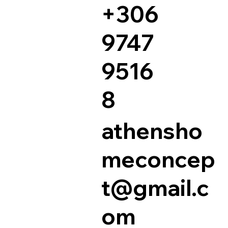
+306
9747
9516
8
athensho
meconcep
t@gmail.c
om