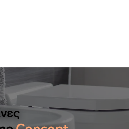
ίνες
me
Concept