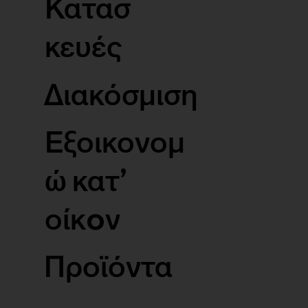
Κατασ
κευές
Διακόσμιση
Εξοικονομ
ώ κατ’
οίκoν
Προϊόντα