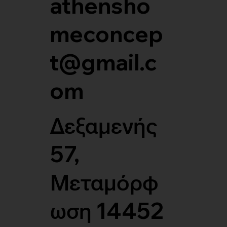
athensho
meconcep
t@gmail.c
om
Δεξαμενής
57,
Μεταμόρφ
ωση 14452