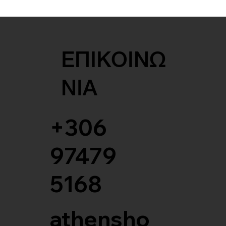
ΕΠΙΚΟΙΝΩ
ΝΙΑ
+306
97479
5168
athensho