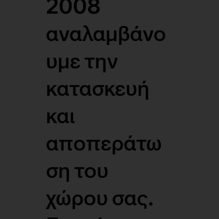
2008
αναλαμβάνο
υμε την
κατασκευή
και
αποπεράτω
ση του
χώρου σας.