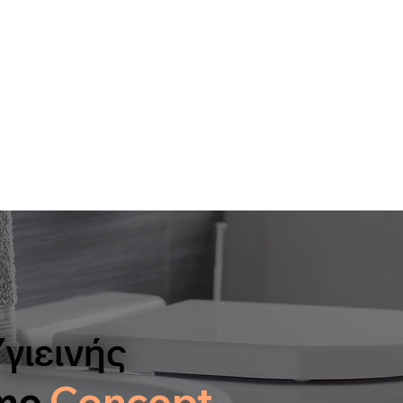
Υγιεινής
me
Concept