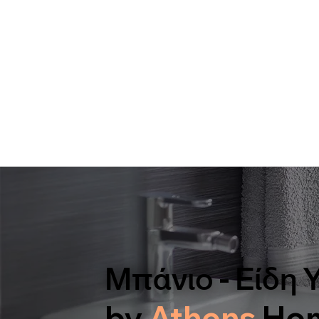
Μπάνιο - Είδη 
by
Athens
Ho