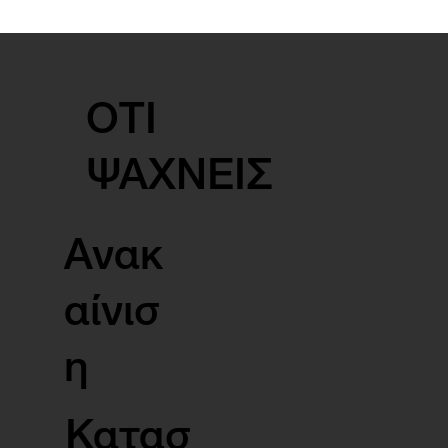
ΟΤΙ
ΨΑΧΝΕΙΣ
Ανακ
αίνισ
η
Κατασ