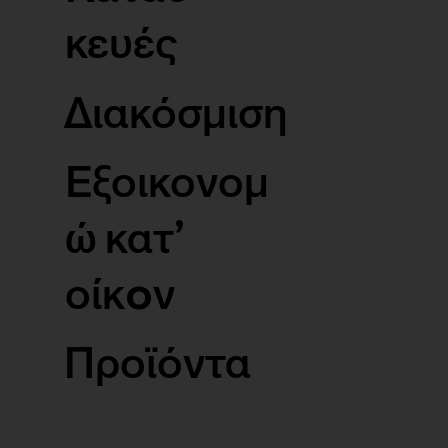
κευές
Διακόσμιση
Εξοικονομ
ώ κατ’
οίκoν
Προϊόντα