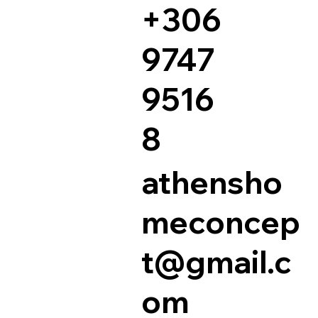
+306
9747
9516
8
athensho
meconcep
t@gmail.c
om