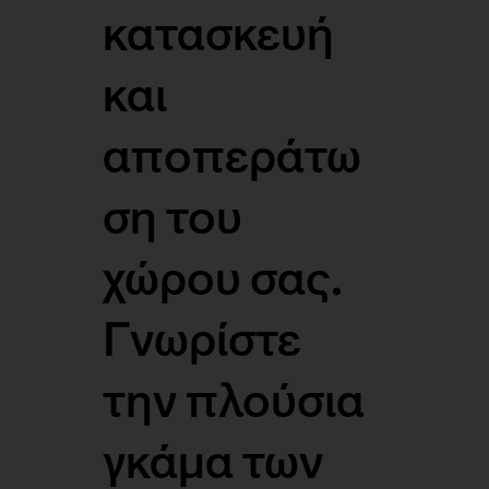
κατασκευή
και
αποπεράτω
ση του
χώρου σας.
Γνωρίστε
την πλούσια
γκάμα των