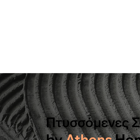
Πτυσσόμενες Σ
by
Athens
Ho