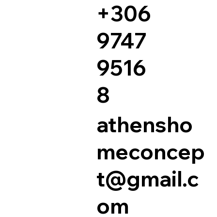
+306
9747
9516
8
athensho
meconcep
t@gmail.c
om