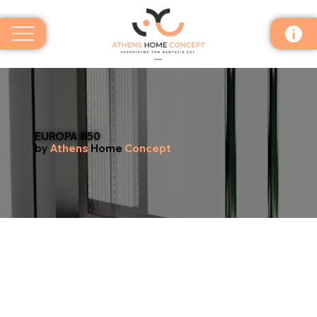
EUROPA 850
by
Athens
Home
Concept