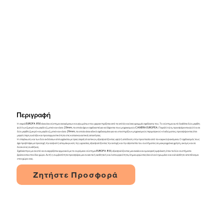
Περιγραφή
Η σειρά EUROPA 850 είναι ένα σύστημα ανοιγόμενων κουφωμάτων που χαρακτηρίζεται από τις απλές και ίσιες γραμμές σχεδίασης του. Το σύστημα αυτό διαθέτει δύο μεγέθη
φύλλων (μικρό και μεγάλο), μπινί και κάσα 23mm, τα οποία έχουν σχεδιαστεί για να δέχονται τους μηχανισμούς CAMERA EUROPEA. Παράλληλα, προσφέρονται φύλλα σε
δύο μεγέθη (μικρό και μεγάλο), μπινί και κάσα 29mm, τα οποία είναι ειδικά σχεδιασμένα για να υποστηρίζουν μηχανισμούς περιμετρικού κλειδώματος, προσφέροντας έτσι
μεγαλύτερη ευελιξία και προσαρμοστικότητα στις κατασκευαστικές απαιτήσεις.
Η στεγάνωση και των δύο εκδόσεων επιτυγχάνεται με τρεις σειρές ελαστικών, εξασφαλίζοντας υψηλή απόδοση στην προστασία από τα καιρικά φαινόμενα. Ο σχεδιασμός τους
έχει προβλέψει με προσοχή την ασφαλή απομάκρυνση της υγρασίας, εξασφαλίζοντας την αντοχή και την αξιοπιστία του συστήματος σε μακροχρόνια χρήση, ακόμη και σε
δύσκολες συνθήκες.
Σχεδιάστηκε με σκοπό να συνεργάζεται αρμονικά με το συρόμενο σύστημα EUROPA 800, εξασφαλίζοντας μια ενιαία και ομοιογενή εμφάνιση όταν τα δύο συστήματα
βρίσκονται στον ίδιο χώρο. Αυτή η συμβατότητα προσφέρει μια συνεκτική αισθητική και λειτουργικότητα, δημιουργώντας ένα ολοκληρωμένο και καλαίσθητο αποτέλεσμα
στον χώρο σας.
Ζητήστε Προσφορά