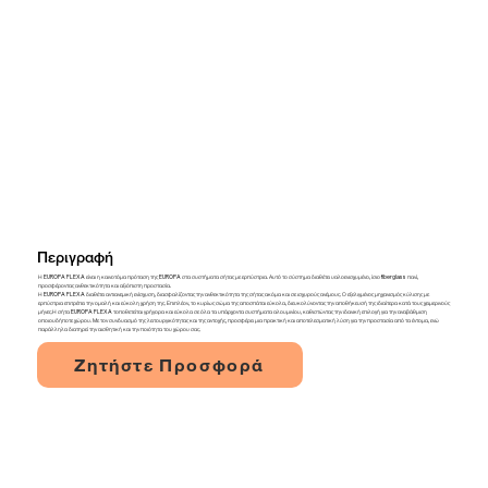
Περιγραφή
Η EUROPA FLEXA είναι η καινοτόμα πρόταση της EUROPA στα συστήματα σήτας με ερπύστρια. Αυτό το σύστημα διαθέτει υαλοενισχυμένο, ίσιο fiberglass πανί,
προσφέροντας ανθεκτικότητα και αξιόπιστη προστασία.
Η EUROPA FLEXA διαθέτει αντιανεμική ενίσχυση, διασφαλίζοντας την ανθεκτικότητα της σήτας ακόμα και σε ισχυρούς ανέμους. Ο εξελιγμένος μηχανισμός κύλισης με
ερπύστρια επιτρέπει την ομαλή και εύκολη χρήση της. Επιπλέον, το κυρίως σώμα της αποσπάται εύκολα, διευκολύνοντας την αποθήκευσή της ιδιαίτερα κατά τους χειμερινούς
μήνες.Η σήτα EUROPA FLEXA τοποθετείται γρήγορα και εύκολα σε όλα τα υπάρχοντα συστήματα αλουμινίου, καθιστώντας την ιδανική επιλογή για την αναβάθμιση
οποιουδήποτε χώρου. Με τον συνδυασμό της λειτουργικότητας και της αντοχής, προσφέρει μια πρακτική και αποτελεσματική λύση για την προστασία από τα έντομα, ενώ
παράλληλα διατηρεί την αισθητική και την ποιότητα του χώρου σας.
Ζητήστε Προσφορά