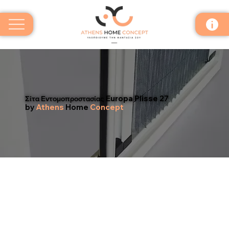
Σίτα Εντομοπροστασίας Europa Plisse 27
by
Athens
Home
Concept