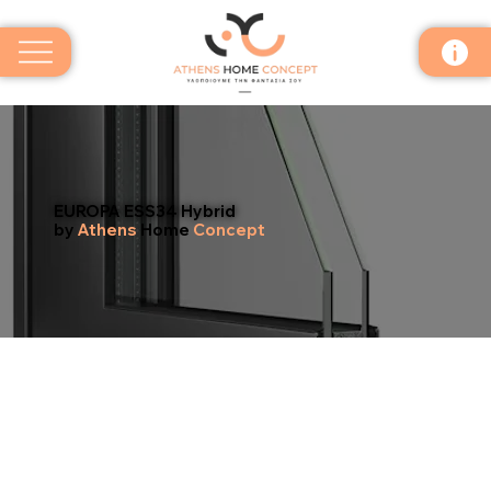
EUROPA ESS34 Hybrid
by
Athens
Home
Concept