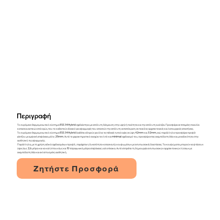
Περιγραφή
Το συρόμενο θερμομονωτικό σύστημα ESS 34 Hybrid σχεδιάστηκε με απόλυτη δέσμευση στην υψηλή ποιότητα και την απόλυτη ευελιξία. Προσφέρει εκτεταμένη ποικιλία
κατασκευαστικών επιλογών, που το καθιστούν ιδανικό για εφαρμογές που απαιτούν την απόλυτη ανταπόκριση σε ποικίλες αρχιτεκτονικές και λειτουργικές απαιτήσεις.
Το συρόμενο θερμομονωτικό σύστημα ESS 34 Hybrid διαθέτει οδηγούς για όλες τις πιθανές τυπολογίες σε ύψη 42mm και 32mm, ενώ παράλληλα προσφέρει προφίλ
γάντζου με εμφανή επιφάνεια μόλις 25mm. Αυτό το χαρακτηριστικό ενισχύει τον λιτό και minimal σχεδιασμό του, προσφέροντας ανεμπόδιστη θέα και μοναδικότητα στην
αισθητική της εφαρμογής.
Παράλληλα, με τη χρήση ειδικά σχεδιασμένων προφίλ, παρέχεται η δυνατότητα κατασκευής κουφωμάτων με εντυπωσιακές διαστάσεις. Τα κουφώματα μπορούν να φτάσουν
ύψος έως 2,6 μέτρα και να καλύπτουν έως και 10 τετραγωνικά μέτρα επιφάνειας υαλοπίνακα. Αυτό επιτρέπει τη δημιουργία εντυπωσιακών αρχιτεκτονικών λύσεων με
ανεμπόδιστη θέα και εκλεπτυσμένη αισθητική.
Ζητήστε Προσφορά