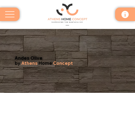
Andes Olive
by
Athens
Home
Concept