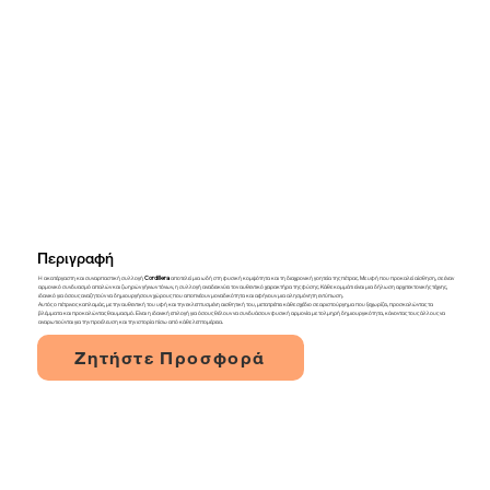
Περιγραφή
Η ακατέργαστη και συναρπαστική συλλογή
Cordillera
αποτελεί μια ωδή στη φυσική κομψότητα και τη διαχρονική γοητεία της πέτρας. Με υφή που προκαλεί αίσθηση, σε έναν
αρμονικό συνδυασμό απαλών και ζωηρών γήινων τόνων, η συλλογή αναδεικνύει τον αυθεντικό χαρακτήρα της φύσης. Κάθε κομμάτι είναι μια δήλωση αρχιτεκτονικής τέχνης,
ιδανικό για όσους αναζητούν να δημιουργήσουν χώρους που αποπνέουν μοναδικότητα και αφήνουν μια αλησμόνητη εντύπωση.
Αυτός ο πέτρινος καπλαμάς, με την αυθεντική του υφή και την εκλεπτυσμένη αισθητική του, μετατρέπει κάθε σχέδιο σε αριστούργημα που ξεχωρίζει, προσκαλώντας τα
βλέμματα και προκαλώντας θαυμασμό. Είναι η ιδανική επιλογή για όσους θέλουν να συνδυάσουν φυσική αρμονία με τολμηρή δημιουργικότητα, κάνοντας τους άλλους να
αναρωτιούνται για την προέλευση και την ιστορία πίσω από κάθε λεπτομέρεια.
Ζητήστε Προσφορά