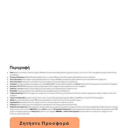
Περιγραφή
Κάσα
: Μεταλλική ατσάλινη κατασκευή πάχους 1.5 mm με ηλεκτροστατική βαφή φούρνου, χρώματος μαύρου ματ, κλειστού τύπου, προσφέροντας μέγιστη ανθεκτικότητα
και αισθητική.
Σύστημα Κλειδώματος
: Διαθέτει 16 σημεία κλειδώματος, εκ των οποίων 10 είναι κινητά και 6 σταθερά, εξασφαλίζοντας απόλυτη ασφάλεια.
Φύλλο Εξωτερικό
: Ενιαίο ατσάλινο ηλεκτρογαλβανισμένο φύλλο πάχους 0.6 mm, προσφέροντας υψηλή ανθεκτικότητα και προστασία από τη διάβρωση.
Φύλλο Εσωτερικό
: Ενιαίο φύλλο με 3 κάθετες νευρώσεις σε σχήμα Π, για επιπλέον ενίσχυση και σταθερότητα.
Κλειδαριά
: Κυλινδρική γραναζωτή κλειδαριά με κύλινδρο Diamond B1, ο οποίος διαθέτει καταπέλτη και defender πλάκα από ατσαλομαγγάνιο για προστασία από διάρρηξη.
Κύλινδρος
: ISEO R6 PLUS με 5 μικρά κλειδιά και 1 εργολαβικό κλειδί, παρέχοντας υψηλή ασφάλεια και εύκολη διαχείριση.
Επένδυση
: Laminate επίπεδο, τόσο εσωτερικά όσο και εξωτερικά, για μοντέρνα εμφάνιση και ανθεκτικότητα.
Μεντεσέδες
: Ρυθμιζόμενοι βαρέως τύπου, εξασφαλίζοντας μακροχρόνια χρήση και σταθερότητα.
Πηχάκια Στερέωσης
: Μεταλλικά πηχάκια για τη στερέωση της εσωτερικής επένδυσης, με προαιρετική δυνατότητα ντυσίματος περιμετρικά με πηχάκι ή κορνίζα στο ίδιο υλικό
και χρώμα.
Πόμολο και Χειρολαβή
: Εξωτερικό πόμολο τύπου μπουλ και εσωτερική χειρολαβή σε χρώματα inox ματ ή bronze, για κομψή και λειτουργική χρήση.
Ματάκι
: Ευρυγώνιο πανοραμικό ματάκι 180 μοιρών, προσφέροντας πλήρη οπτική κάλυψη του εξωτερικού χώρου.
Ανεμοφράκτης
: Ρυθμιζόμενος στο κάτω μέρος του φύλλου, για προστασία από τον αέρα και τη σκόνη.
Κλείδωμα
: Μερικό κλείδωμα με σύρτη ασφαλείας και προαιρετικά ολικό κλείδωμα για επιπλέον προστασία.
Στεγάνωση και Ηχομόνωση
: Ειδικό περιμετρικό λάστιχο στεγάνωσης και ηχομόνωσης, με διπλά λάστιχα στην κάσα και στην πόρτα, εξασφαλίζοντας άριστη μόνωση και άνεση.
Ακόμη και το πιο απλό μοντέλο
NasDoors
διαθέτει
διπλή
θωράκιση,
16 περιμετρικά κλειδώματα
, 5 μικρά σφραγισμένα κλειδιά και 1 εργολαβικό και περιμετρικό ματάκι 180
μοιρών. Η θωράκιση γίνεται με ένα
ενιαίο φύλλο
μετάλλου, ενώ παρέχεται
defender
με
πλάκα ατσαλομαγγανίου
για προστασία του κυλίνδρου ενώ υπάρχει και ολικό
κλείδωμα με σύρτη Ασφαλείας.
Ζητήστε Προσφορά