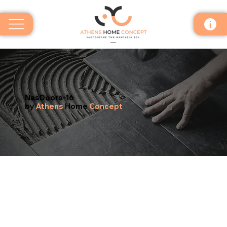
NasDoors-16
by
Athens
Home
Concept